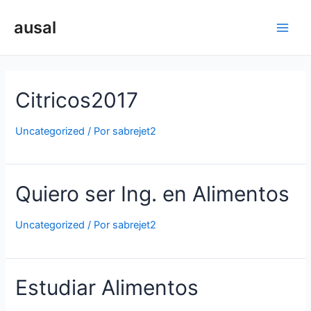
Ir
al
ausal
Main
contenido
Men
Citricos2017
Uncategorized
/ Por
sabrejet2
Quiero ser Ing. en Alimentos
Uncategorized
/ Por
sabrejet2
Estudiar Alimentos